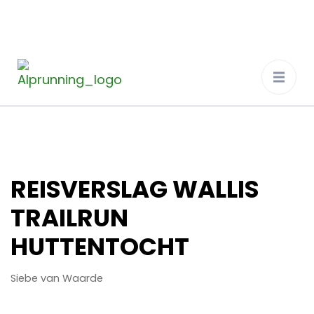
Alprunning
De ultieme trailrun ervaring in de Alpen
REISVERSLAG WALLIS
TRAILRUN
HUTTENTOCHT
Siebe van Waarde