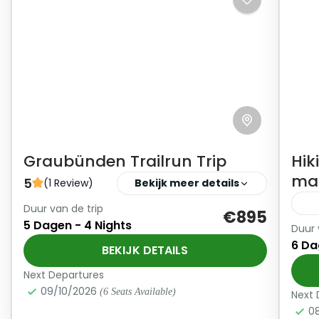
Graubünden Trailrun Trip
Hik
mas
5
(1 Review)
Bekijk meer details
Duur van de trip
Verken met ons het onbekende trailrun
€895
5 Dagen - 4 Nights
Duur 
mekka van Zwitserland: Graubünden.
Je 
6 Da
BEKIJK DETAILS
jo
Zwitserland
mo
Next Departures
Gevorderd
okt
09/10/2026
1-9 Personen
(6 Seats Available)
Next 
O
afh
0
B