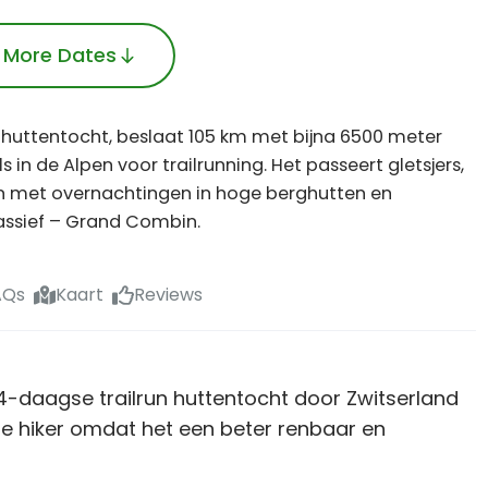
 More Dates
 huttentocht, beslaat 105 km met bijna 6500 meter
s in de Alpen voor trailrunning. Het passeert gletsjers,
den met overnachtingen in hoge berghutten en
ssief – Grand Combin.
AQs
Kaart
Reviews
 4-daagse trailrun huttentocht door Zwitserland
r de hiker omdat het een beter renbaar en