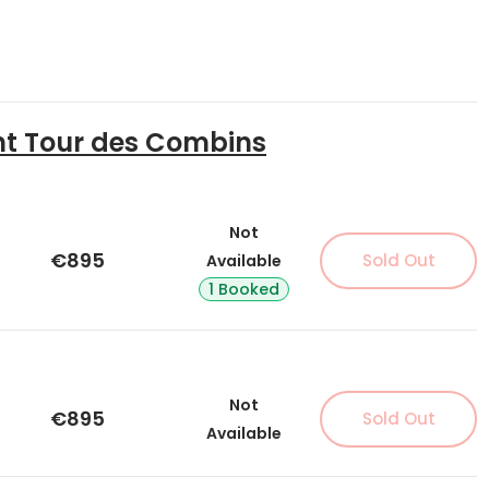
ht Tour des Combins
Not
€895
Sold Out
Available
1 Booked
Not
€895
Sold Out
Available