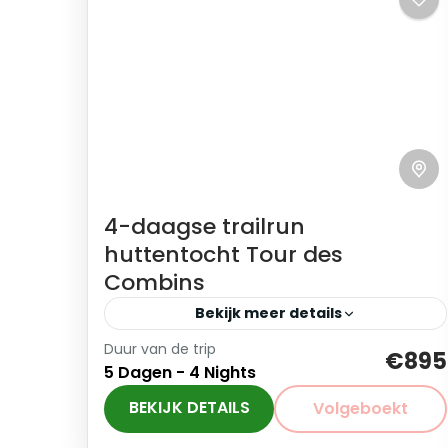
4-daagse trailrun
huttentocht Tour des
Combins
Bekijk meer details
Duur van de trip
De Tour des Combins, een 4-daagse
€895
5 Dagen - 4 Nights
trailrun huttentocht, beslaat 105 km met
bijna 6500 meter verticaal. En neemt je
BEKIJK DETAILS
Volgeboekt
mee over de beste trails in...