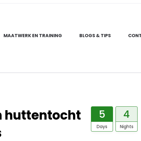
MAATWERK EN TRAINING
BLOGS & TIPS
CON
n huttentocht
5
4
Days
Nights
s