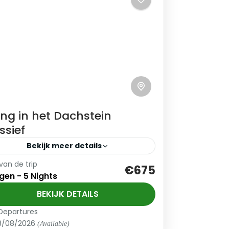
ing in het Dachstein
sief
Bekijk meer details
van de trip
kunt deze reis boeken speciaal voor
€675
gen - 5 Nights
uw groep. Neem contact op voor de
gelijkheden. Reisperiode: mei t/m
BEKIJK DETAILS
ober. Prijs is een indicatie en
Departures
ostenrijk
ankelijk van het...
8/08/2026
(Available)
eginner