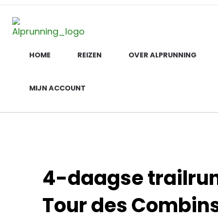
Alprunning
De ultieme trailrun ervaring in de Alpen
HOME
REIZEN
OVER ALPRUNNING
MIJN ACCOUNT
4-daagse trailru
Tour des Combin