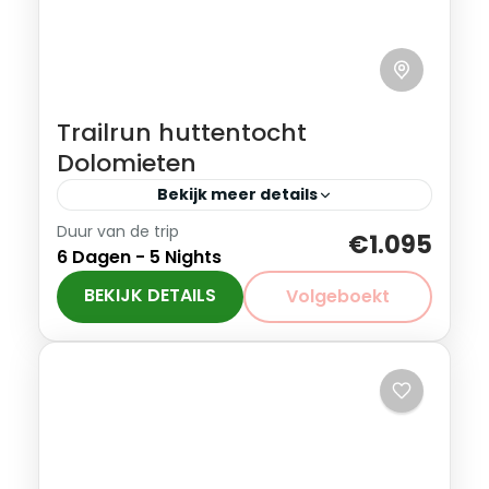
Trailrun huttentocht
Dolomieten
Bekijk meer details
Duur van de trip
Wil je mee met deze reis? stuur een
€1.095
6 Dagen - 5 Nights
bericht. We checken dan of er nog
plaatst is in de berghutten, want deze is
BEKIJK DETAILS
Volgeboekt
beperkt! De...
Italië
Gevorderd
1-8 Personen