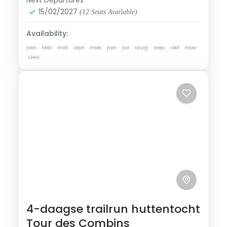
Next Departures
Oostenrijk
15/02/2027
(12 Seats Available)
1-12 Personen
Availability:
jan
feb
mrt
apr
mei
jun
jul
aug
sep
okt
nov
dec
4-daagse trailrun huttentocht
Tour des Combins