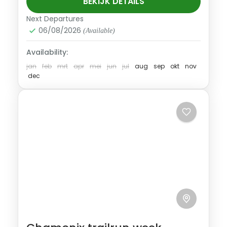
avontuur. Voor de bucketlist van iedere
BEKIJK DETAILS
trailrunner.
Next Departures
Zwitserland
06/08/2026
(Available)
Trail Pro
1-7 Personen
Availability:
jan
feb
mrt
apr
mei
jun
jul
aug
sep
okt
nov
dec