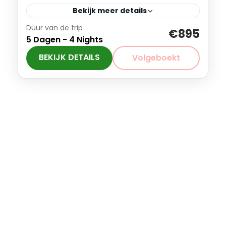
Bekijk meer details
Duur van de trip
De Tour des Combins, een 4-daagse
€895
5 Dagen - 4 Nights
trailrun huttentocht, beslaat 105 km met
bijna 6500 meter verticaal. En neemt je
BEKIJK DETAILS
Volgeboekt
mee over de beste trails in...
Italië
,
Zwitserland
Gevorderd
1-7 Personen
Menu
Home