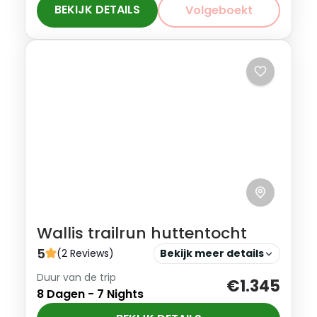
trailrun week. Samen verkennen we het
BEKIJK DETAILS
Volgeboekt
Dachstein Massief vanuit een
Oostenrijk
comfortabel Chalet. Gegarandeerd...
Beginner
1-8 Personen
Wallis trailrun huttentocht
5
(2 Reviews)
Bekijk meer details
Duur van de trip
Wallis trailrun huttentocht, De mooiste
€1.345
8 Dagen - 7 Nights
trailrunroute van de Alpen. Natuur en