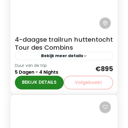
4-daagse trailrun huttentocht
Tour des Combins
Bekijk meer details
Duur van de trip
De Tour des Combins, een 4-daagse
€895
5 Dagen - 4 Nights
trailrun huttentocht, beslaat 105 km met
bijna 6500 meter verticaal. En neemt je
BEKIJK DETAILS
Volgeboekt
mee over de beste trails in...
Italië
,
Zwitserland
Gevorderd
1-7 Personen