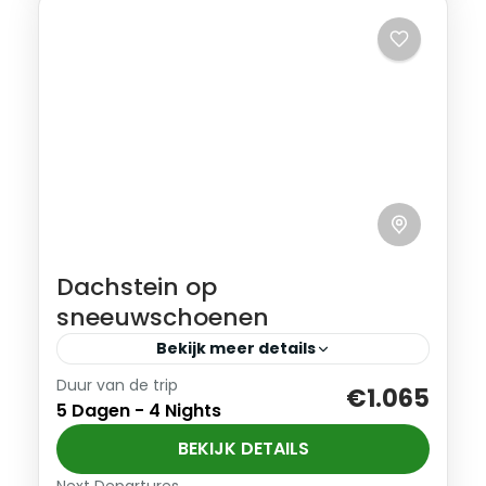
Dachstein op
sneeuwschoenen
Bekijk meer details
Duur van de trip
Wandel op sneeuwschoenen van hut
€1.065
5 Dagen - 4 Nights
naar hut door ongerepte natuur in een
winterwonderland.
BEKIJK DETAILS