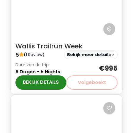
Wallis Trailrun Week
5
(1 Review)
Bekijk meer details
Duur van de trip
Deze trailrun reis is geschikt voor de
€995
6 Dagen - 5 Nights
beginnende trailrunner die wil
meemaken wat het is om in en rond
BEKIJK DETAILS
Volgeboekt
hoog Alpine terrein te trailrunnen. Je
Zwitserland
bent avontuurlijk ingesteld en hebt een
Beginner
goede conditie.
1-10 Personen