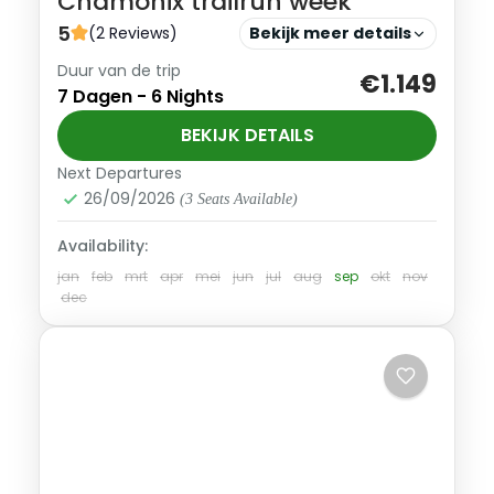
Chamonix trailrun week
5
(2 Reviews)
Bekijk meer details
Duur van de trip
Geen standaard routes, geen drukke
€1.149
7 Dagen - 6 Nights
paden. Tijdens deze week loop je de
mooiste trails van de regio — zorgvuldig
BEKIJK DETAILS
samengesteld op basis van ervaring,
Next Departures
Frankrijk
flow...
26/09/2026
(3 Seats Available)
Trail Pro
1-9 Personen
Availability:
jan
feb
mrt
apr
mei
jun
jul
aug
sep
okt
nov
dec