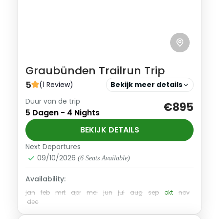
Graubünden Trailrun Trip
5
(1 Review)
Bekijk meer details
Duur van de trip
Verken met ons het onbekende trailrun
€895
5 Dagen - 4 Nights
mekka van Zwitserland: Graubünden.
BEKIJK DETAILS
Zwitserland
Next Departures
Gevorderd
09/10/2026
1-9 Personen
(6 Seats Available)
Availability:
jan
feb
mrt
apr
mei
jun
jul
aug
sep
okt
nov
dec