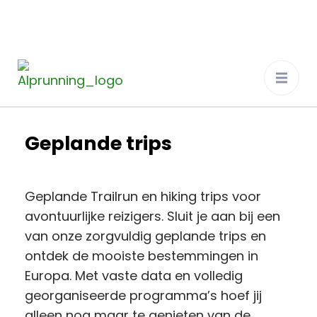
Alprunning
De ultieme trailrun ervaring in de Alpen
Geplande trips
Geplande Trailrun en hiking trips voor
avontuurlijke reizigers. Sluit je aan bij een
van onze zorgvuldig geplande trips en
ontdek de mooiste bestemmingen in
Europa. Met vaste data en volledig
georganiseerde programma’s hoef jij
alleen nog maar te genieten van de