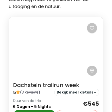
uitdaging en de natuur.
Dachstein trailrun week
5
(3 Reviews)
Bekijk meer details
Duur van de trip
Leren en ervaren wat trailrunning in de
€545
6 Dagen - 5 Nights
Alpen inhoud tijdens de Dachstein