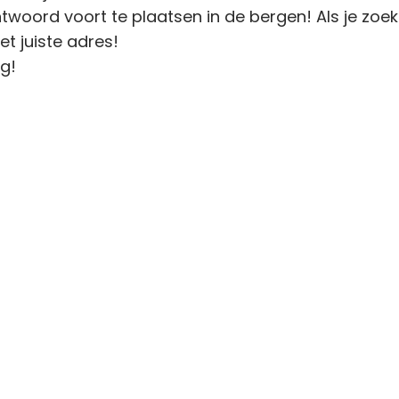
woord voort te plaatsen in de bergen! Als je zoekt
et juiste adres!
g!
ct
Voorwaarden