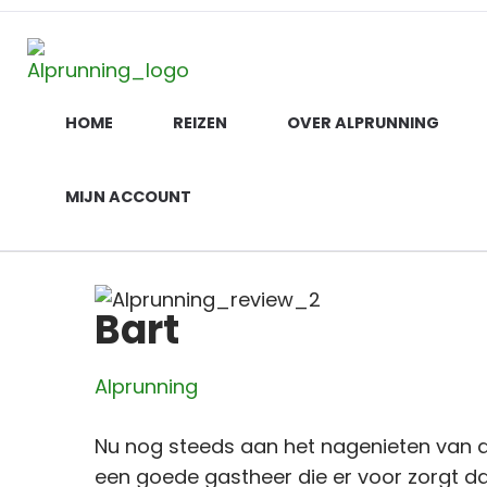
Alprunning
De ultieme trailrun ervaring in de Alpen
HOME
REIZEN
OVER ALPRUNNING
MIJN ACCOUNT
Bart
Alprunning
Nu nog steeds aan het nagenieten van d
een goede gastheer die er voor zorgt dat 