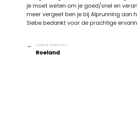
je moet weten om je goed/snel en verant
meer vergeet ben je bij Alprunning aan h
Siebe bedankt voor de prachtige ervarin
Berichtnavigatie
VORIG BERICHT
Roeland
Menu
Conta