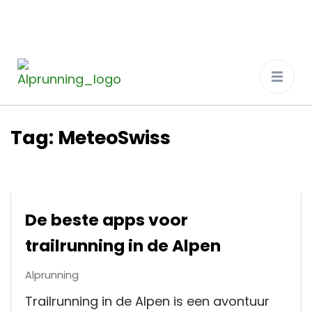
Alprunning
De ultieme trailrun ervaring in de Alpen
Tag:
MeteoSwiss
De beste apps voor
trailrunning in de Alpen
Alprunning
Trailrunning in de Alpen is een avontuur