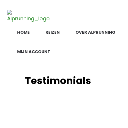
Alprunning
De ultieme trailrun ervaring in de Alpen
HOME
REIZEN
OVER ALPRUNNING
MIJN ACCOUNT
Testimonials