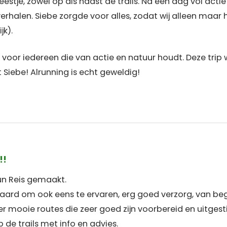
eestje, zowel op als naast de trails. Na een dag vol act
verhalen. Siebe zorgde voor alles, zodat wij alleen maar
jk).
voor iedereen die van actie en natuur houdt. Deze trip w
Siebe! Alrunning is echt geweldig!
!!
un Reis gemaakt.
ard om ook eens te ervaren, erg goed verzorg, van begin 
er mooie routes die zeer goed zijn voorbereid en uitgest
 de trails met info en advies.