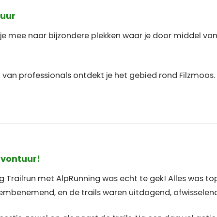
tuur
e mee naar bijzondere plekken waar je door middel van 
van professionals ontdekt je het gebied rond Filzmoos.
vontuur!
ng Trailrun met AlpRunning was echt te gek! Alles was t
benemend, en de trails waren uitdagend, afwisselend