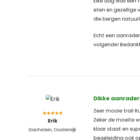
Elke dag was een f
eten en gezellige 
die bergen natuurli
Echt een aanrader 
volgende! Bedankt 
Dikke aanrader
Zeer mooie trail R
Zeker de moeite wa
Erik
klaar staat en sup
Dachstein, Oostenrijk
begeleiding ook op