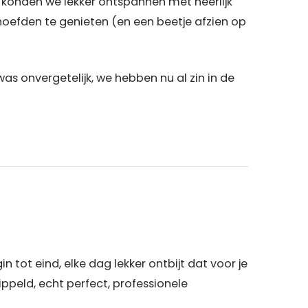
ie konden we lekker ontspannen met heerlijk
 hoefden te genieten (en een beetje afzien op
as onvergetelijk, we hebben nu al zin in de
tot eind, elke dag lekker ontbijt dat voor je
ippeld, echt perfect, professionele